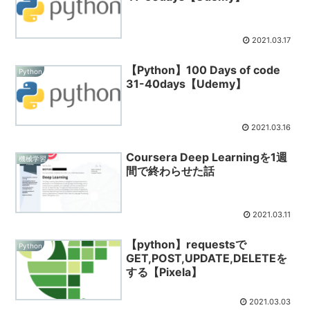
2021.03.17
【Python】100 Days of code
Python
31-40days【Udemy】
2021.03.16
Coursera Deep Learningを1週
機械学習
間で終わらせた話
2021.03.11
【python】requestsで
Python
GET,POST,UPDATE,DELETEを
する【Pixela】
2021.03.03