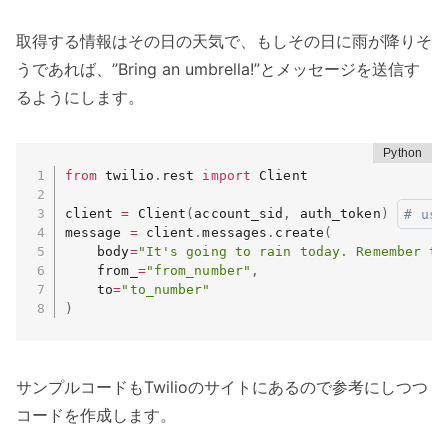
取得する情報はその日の天気で、もしその日に雨が降りそ
うであれば、”Bring an umbrella!”とメッセージを送信す
るようにします。
from
 twilio
.
rest 
import
 Client

client 
=
 Client
(
account_sid
,
 auth_token
)
# use
message 
=
 client
.
messages
.
create
(
    body
=
"It's going to rain today. Remember to
    from_
=
"from_number"
,
    to
=
"to_number"
)
サンプルコードもTwilioのサイトにあるので参考にしつつ
コードを作成します。