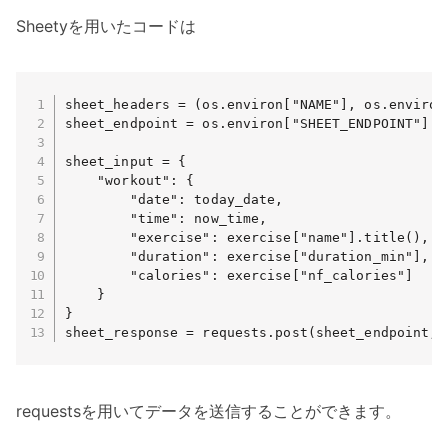
Sheetyを用いたコードは
sheet_headers = (os.environ["NAME"], os.environ[
sheet_endpoint = os.environ["SHEET_ENDPOINT"]

sheet_input = {

    "workout": {

        "date": today_date,

        "time": now_time,

        "exercise": exercise["name"].title(),

        "duration": exercise["duration_min"],

        "calories": exercise["nf_calories"]

    }

}

sheet_response = requests.post(sheet_endpoint, 
requestsを用いてデータを送信することができます。