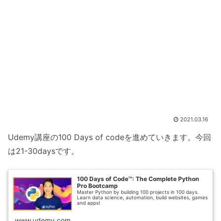
2021.03.16
Udemy講座の100 Days of codeを進めていきます。今回
は21-30daysです。
100 Days of Code™: The Complete Python
Pro Bootcamp
Master Python by building 100 projects in 100 days.
Learn data science, automation, build websites, games
and apps!
www.udemy.com