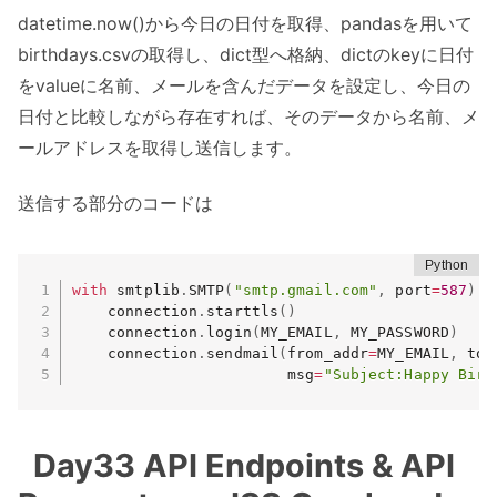
datetime.now()から今日の日付を取得、pandasを用いて
birthdays.csvの取得し、dict型へ格納、dictのkeyに日付
をvalueに名前、メールを含んだデータを設定し、今日の
日付と比較しながら存在すれば、そのデータから名前、メ
ールアドレスを取得し送信します。
送信する部分のコードは
with
 smtplib
.
SMTP
(
"smtp.gmail.com"
,
 port
=
587
)
a
    connection
.
starttls
(
)
    connection
.
login
(
MY_EMAIL
,
 MY_PASSWORD
)
    connection
.
sendmail
(
from_addr
=
MY_EMAIL
,
 to_
                        msg
=
"Subject:Happy Birt
Day33 API Endpoints & API