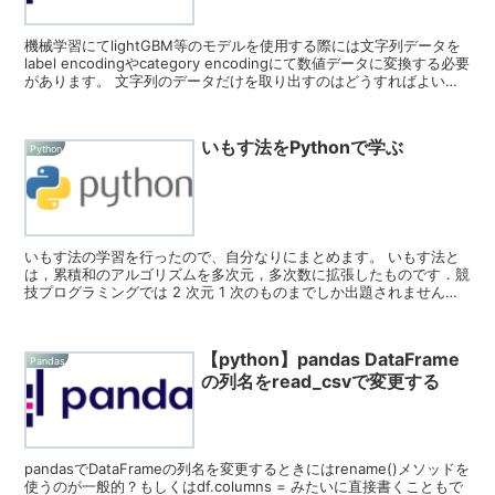
機械学習にてlightGBM等のモデルを使用する際には文字列データを
label encodingやcategory encodingにて数値データに変換する必要
があります。 文字列のデータだけを取り出すのはどうすればよいの
か ...
いもす法をPythonで学ぶ
Python
いもす法の学習を行ったので、自分なりにまとめます。 いもす法と
は，累積和のアルゴリズムを多次元，多次数に拡張したものです．競
技プログラミングでは 2 次元 1 次のものまでしか出題されません
が，2012 年の研究成果としてこれをより...
【python】pandas DataFrame
Pandas
の列名をread_csvで変更する
pandasでDataFrameの列名を変更するときにはrename()メソッドを
使うのが一般的？もしくはdf.columns = みたいに直接書くこともで