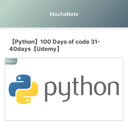
MochaNote
【Python】100 Days of code 31-
40days【Udemy】
Python