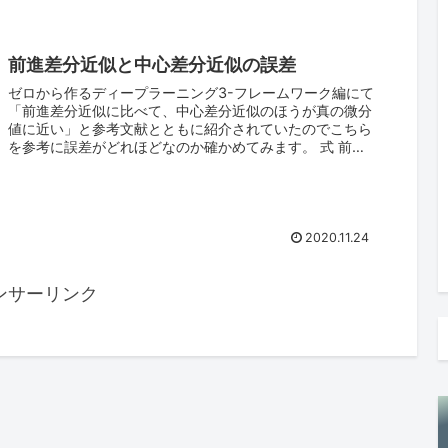
前進差分近似と中心差分近似の誤差
ゼロから作るディープラーニング3-フレームワーク編にて
「前進差分近似に比べて、中心差分近似のほうが真の微分
値に近い」と参考文献とともに紹介されていたのでこちら
を参考に誤差がどれほどなのか確かめてみます。 式 前進
差分近似 ...
2020.11.24
ンサーリンク