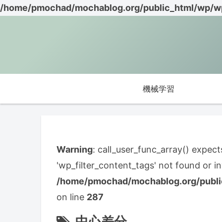
/home/pmochad/mochablog.org/public_html/wp/wp
機械学習
Warning
: call_user_func_array() expect
'wp_filter_content_tags' not found or i
/home/pmochad/mochablog.org/publi
on line
287
中心差分