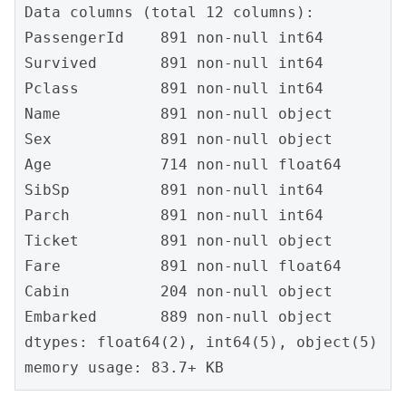
Data columns (total 12 columns):

PassengerId    891 non-null int64

Survived       891 non-null int64

Pclass         891 non-null int64

Name           891 non-null object

Sex            891 non-null object

Age            714 non-null float64

SibSp          891 non-null int64

Parch          891 non-null int64

Ticket         891 non-null object

Fare           891 non-null float64

Cabin          204 non-null object

Embarked       889 non-null object

dtypes: float64(2), int64(5), object(5)

memory usage: 83.7+ KB