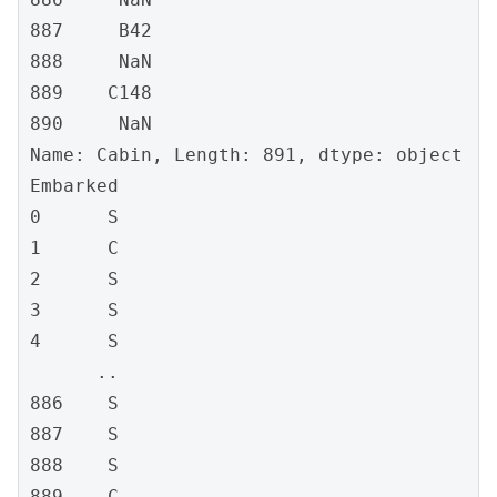
887     B42

888     NaN

889    C148

890     NaN

Name: Cabin, Length: 891, dtype: object

Embarked

0      S

1      C

2      S

3      S

4      S

      ..

886    S

887    S

888    S

889    C
