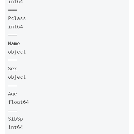
int64

===

Pclass

int64

===

Name

object

===

Sex

object

===

Age

float64

===

SibSp

int64
