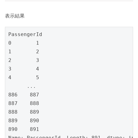
表示結果
PassengerId

0        1

1        2

2        3

3        4

4        5

      ... 

886    887

887    888

888    889

889    890

890    891

Name: PassengerId, Length: 891, dtype: int6