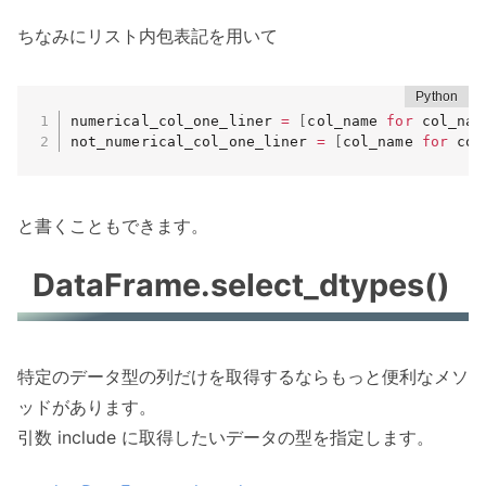
ちなみにリスト内包表記を用いて
numerical_col_one_liner 
=
[
col_name 
for
 col_nam
not_numerical_col_one_liner 
=
[
col_name 
for
 col
と書くこともできます。
DataFrame.select_dtypes()
特定のデータ型の列だけを取得するならもっと便利なメソ
ッドがあります。
引数 include に取得したいデータの型を指定します。