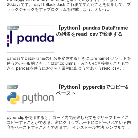
20daysです。 day11 Black Jack これまで学んだことを使用して、ブ
ラックジャックをするプログラムを作成しよう。という...
【python】pandas DataFrame
Pandas
の列名をread_csvで変更する
pandasでDataFrameの列名を変更するときにはrename()メソッドを
使うのが一般的？もしくはdf.columns = みたいに直接書くこともで
きる pandasを使うにおそらく最初に出会うであろうread_csv ...
【Python】pyperclipでコピー&
Python
ペースト
pyperclipを使用すると、コード内で記述した文をクリップボードに
コピーすることができま。逆にクリップボードにコピーされている内
容をペーストすることもできます。 インストール方法 シンプルで
す。 Install on...