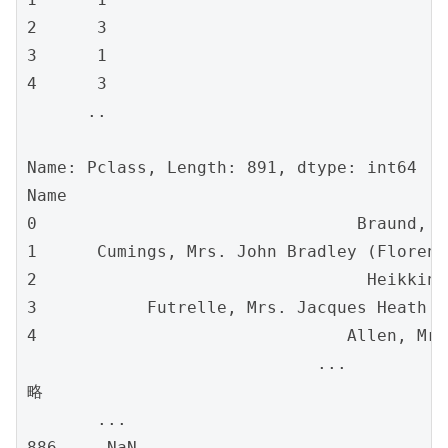
2      3

3      1

4      3

      ..

Name: Pclass, Length: 891, dtype: int64

Name

0                                Braund, M
1      Cumings, Mrs. John Bradley (Florenc
2                                 Heikkine
3           Futrelle, Mrs. Jacques Heath (
4                               Allen, Mr.
                             ...          
略

       ... 

886     NaN
