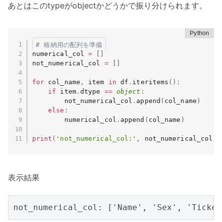
あとはこのtypeがobjectかどうかで振り分けられます。
# 格納用の配列を準備
numerical_col 
=
[
]
not_numerical_col 
=
[
]
for
 col_name
,
 item 
in
 df
.
iteritems
(
)
:
if
 item
.
dtype 
==
object
:
        not_numerical_col
.
append
(
col_name
)
else
:
        numerical_col
.
append
(
col_name
)
print
(
'not_numerical_col:'
,
 not_numerical_col
)
表示結果
not_numerical_col: ['Name', 'Sex', 'Ticket