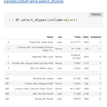
pandas.DataFrame.select_dtypes
df
.
select_dtypes
(
include
=
object
)