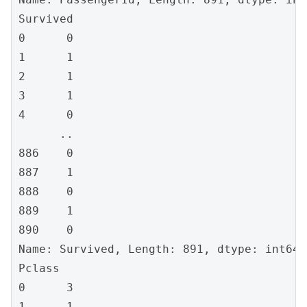
Survived

0      0

1      1

2      1

3      1

4      0

      ..

886    0

887    1

888    0

889    1

890    0

Name: Survived, Length: 891, dtype: int64

Pclass

0      3

1      1
