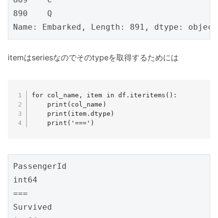
890    Q

Name: Embarked, Length: 891, dtype: object
itemはseriesなのでそのtypeを取得するためには
for col_name, item in df.iteritems():

    print(col_name)

    print(item.dtype)

    print('===')
PassengerId

int64

===

Survived
