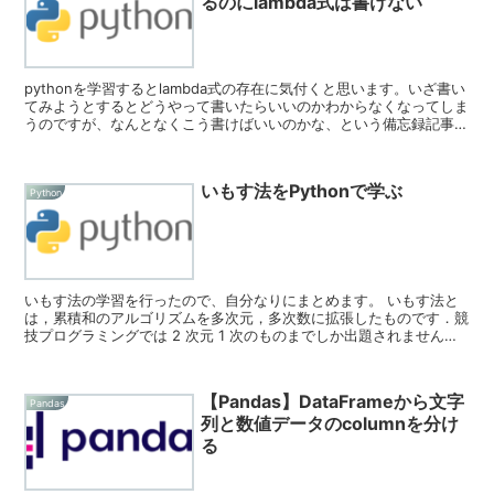
るのにlambda式は書けない
pythonを学習するとlambda式の存在に気付くと思います。いざ書い
てみようとするとどうやって書いたらいいのかわからなくなってしま
うのですが、なんとなくこう書けばいいのかな、という備忘録記事で
す。 対象 lambda式、聞...
いもす法をPythonで学ぶ
Python
いもす法の学習を行ったので、自分なりにまとめます。 いもす法と
は，累積和のアルゴリズムを多次元，多次数に拡張したものです．競
技プログラミングでは 2 次元 1 次のものまでしか出題されません
が，2012 年の研究成果としてこれをより...
【Pandas】DataFrameから文字
Pandas
列と数値データのcolumnを分け
る