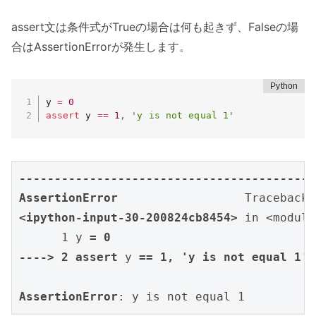
assert文は条件式がTrueの場合は何も起きず、Falseの場
合はAssertionErrorが発生します。
y 
=
0
assert
 y 
==
1
,
'y is not equal 1'
------------------------------------------
AssertionError
<ipython-input-30-200824cb8454>
 in <module>
      1 y 
=
0
----> 2
assert
 y 
==
1
,
'y is not equal 1'
AssertionError
: y is not equal 1