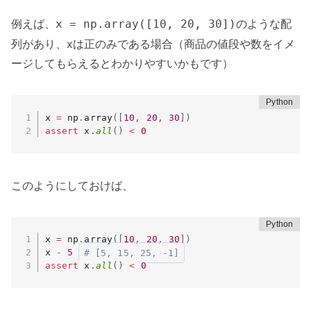
例えば、
のような配
x = np.array([10, 20, 30])
列があり、xは正のみである場合（商品の値段や数をイメ
ージしてもらえるとわかりやすいかもです）
x 
=
 np
.
array
(
[
10
,
20
,
30
]
)
assert
 x
.
all
(
)
<
0
このようにしておけば、
x 
=
 np
.
array
(
[
10
,
20
,
30
]
)
x 
-
5
# [5, 15, 25, -1]
assert
 x
.
all
(
)
<
0