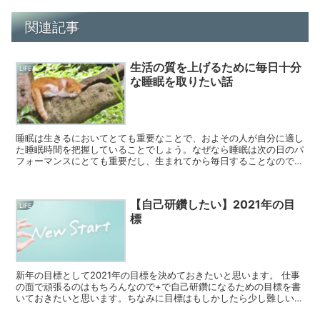
関連記事
生活の質を上げるために毎日十分
LIFE
な睡眠を取りたい話
睡眠は生きるにおいてとても重要なことで、およその人が自分に適し
た睡眠時間を把握していることでしょう。なぜなら睡眠は次の日のパ
フォーマンスにとても重要だし、生まれてから毎日することなので、
経験則的にわかっているはずだからです。(昨日は寝る時...
【自己研鑽したい】2021年の目
LIFE
標
新年の目標として2021年の目標を決めておきたいと思います。 仕事
の面で頑張るのはもちろんなので+で自己研鑽になるための目標を書
いておきたいと思います。ちなみに目標はもしかしたら少し難しいか
も。。。くらいの感覚で書いています。簡単に...