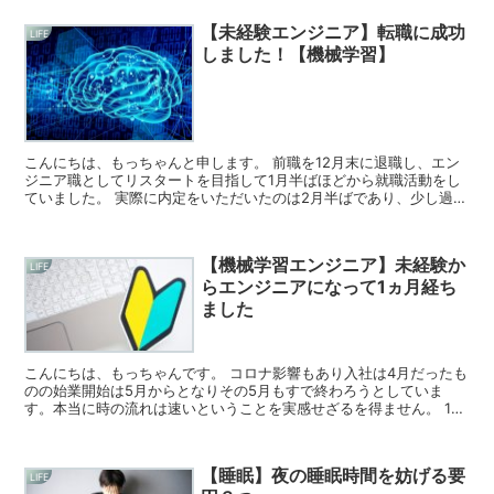
【未経験エンジニア】転職に成功
LIFE
しました！【機械学習】
こんにちは、もっちゃんと申します。 前職を12月末に退職し、エン
ジニア職としてリスタートを目指して1月半ばほどから就職活動をし
ていました。 実際に内定をいただいたのは2月半ばであり、少し過去
のことになってしまうのですが、これか...
【機械学習エンジニア】未経験か
LIFE
らエンジニアになって1ヵ月経ち
ました
こんにちは、もっちゃんです。 コロナ影響もあり入社は4月だったも
のの始業開始は5月からとなりその5月もすで終わろうとしていま
す。本当に時の流れは速いということを実感せざるを得ません。 1ヵ
月経ったということもあって、身の回りの...
【睡眠】夜の睡眠時間を妨げる要
LIFE